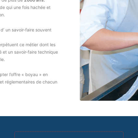
nde qui une fois hachée et
on.
d’ un savoir-faire souvent
erpétuent ce métier dont les
 et un savoir-faire technique
le.
pter l’offre « boyau » en
 et réglementaires de chacun