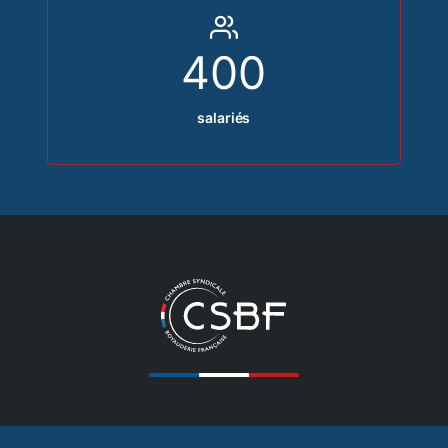
400
salariés